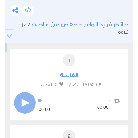
حاتم فريد الواعر - حفص عن عاصم
114
/
تلاوة
1
الفاتحة
12
151529
استماع
اعجاب
00:00
00:00
2