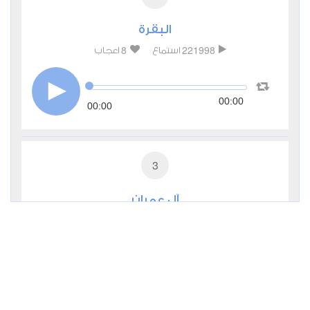
البقرة
8
221998
استماع
اعجاب
00:00
00:00
3
آل عمران
2
65089
استماع
اعجاب
00:00
00:00