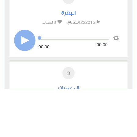
البقرة
8
222015
استماع
اعجاب
00:00
00:00
3
آل عمران
2
65090
استماع
اعجاب
00:00
00:00