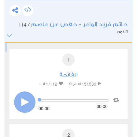
حاتم فريد الواعر - حفص عن عاصم
114
/
تلاوة
1
الفاتحة
12
151539
استماع
اعجاب
00:00
00:00
2