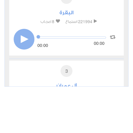
البقرة
8
221994
استماع
اعجاب
00:00
00:00
3
آل عمران
2
65087
استماع
اعجاب
00:00
00:00