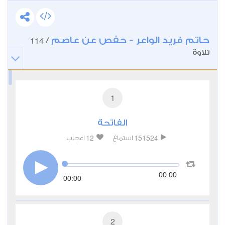
حاتم فريد الواعر - حفص عن عاصم
114
/
تلاوة
1
الفاتحة
12
151524
استماع
اعجاب
00:00
00:00
2