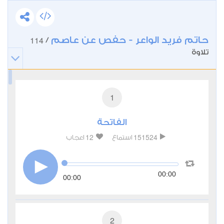
حاتم فريد الواعر - حفص عن عاصم
114
/
تلاوة
1
الفاتحة
12
151524
استماع
اعجاب
00:00
00:00
2