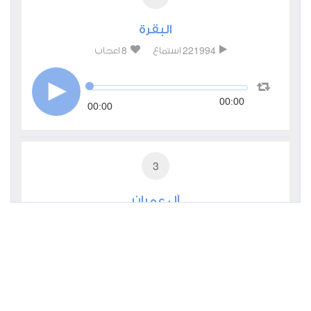
البقرة
8
221994
استماع
اعجاب
00:00
00:00
3
آل عمران
2
65087
استماع
اعجاب
00:00
00:00