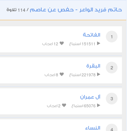
حاتم فريد الواعر - حفص عن عاصم
114
/
تلاوة
الفاتحة
1
12
151511
استماع
اعجاب
البقرة
2
8
221978
استماع
اعجاب
آل عمران
3
2
65076
استماع
اعجاب
النساء
4