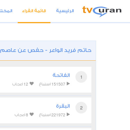
الرئيسية
قائمة القراء
المختا
حاتم فريد الواعر - حفص عن عاصم
الفاتحة
1
12
151507
استماع
اعجاب
البقرة
2
8
221972
استماع
اعجاب