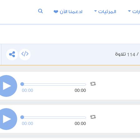
رات
المرئيات
ادعمنا اﻵن ❤️
114
/
تلاوة
00:00
00:00
00:00
00:00