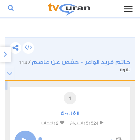
حاتم فريد الواعر - حفص عن عاصم
114
/
تلاوة
1
الفاتحة
12
151524
استماع
اعجاب