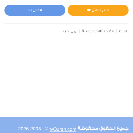
المائدة
3
36751
استماع
اعجاب
ادعمنا الآن ❤️
اتصل بنا
بانرات
اتفاقية الخصوصية
من نحن
00:00
00:00
6
الأنعام
2
42771
استماع
اعجاب
00:00
00:00
© ـ 2008-2026
tvQuran.com
جميع الحقوق محفوظة
7