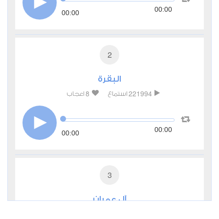
00:00
00:00
2
البقرة
8
221994
استماع
اعجاب
00:00
00:00
3
آل عمران
2
65087
استماع
اعجاب