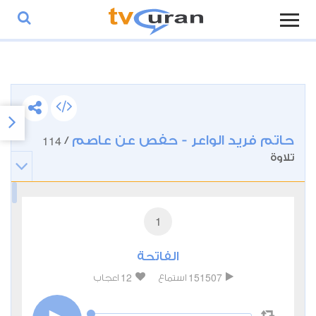
حاتم فريد الواعر - حفص عن عاصم
114
/
تلاوة
1
الفاتحة
12
151507
استماع
اعجاب