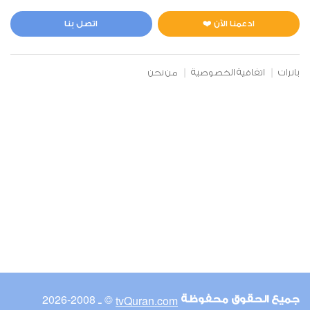
المائدة
3
36749
استماع
اعجاب
ادعمنا الآن ❤️
اتصل بنا
بانرات
اتفاقية الخصوصية
من نحن
00:00
00:00
6
الأنعام
2
42765
استماع
اعجاب
00:00
00:00
© ـ 2008-2026
tvQuran.com
جميع الحقوق محفوظة
7