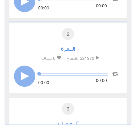
00:00
00:00
2
البقرة
8
221973
استماع
اعجاب
00:00
00:00
3
آل عمران
2
65076
استماع
اعجاب