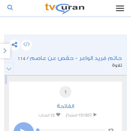
حاتم فريد الواعر - حفص عن عاصم
114
/
تلاوة
1
الفاتحة
12
151507
استماع
اعجاب