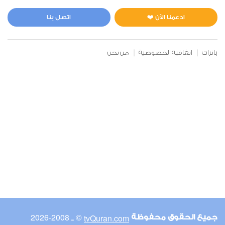
المائدة
3
36749
استماع
اعجاب
ادعمنا الآن ❤️
اتصل بنا
بانرات
اتفاقية الخصوصية
من نحن
00:00
00:00
6
الأنعام
2
42765
استماع
اعجاب
00:00
00:00
© ـ 2008-2026
tvQuran.com
جميع الحقوق محفوظة
7