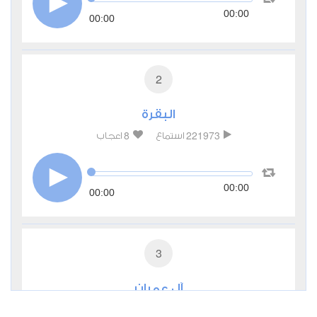
00:00
00:00
2
البقرة
8
221973
استماع
اعجاب
00:00
00:00
3
آل عمران
2
65076
استماع
اعجاب