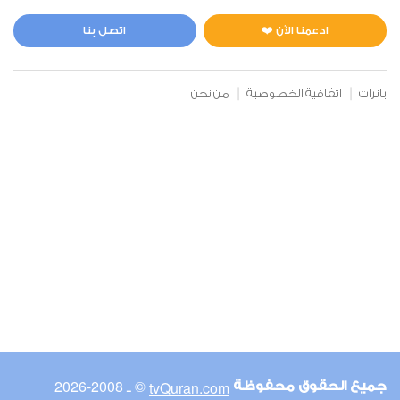
المائدة
3
36751
استماع
اعجاب
ادعمنا الآن ❤️
اتصل بنا
بانرات
اتفاقية الخصوصية
من نحن
00:00
00:00
6
الأنعام
2
42771
استماع
اعجاب
00:00
00:00
© ـ 2008-2026
tvQuran.com
جميع الحقوق محفوظة
7