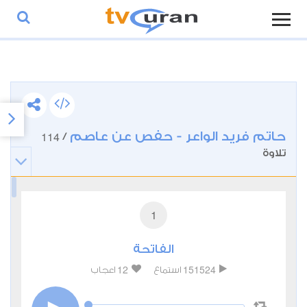
حاتم فريد الواعر - حفص عن عاصم
114
/
تلاوة
1
الفاتحة
12
151524
استماع
اعجاب