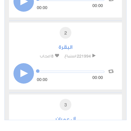
00:00
00:00
2
البقرة
8
221994
استماع
اعجاب
00:00
00:00
3
آل عمران
2
65087
استماع
اعجاب