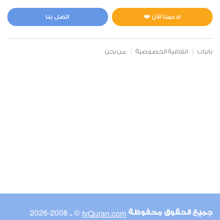
المائدة
3
36750
استماع
اعجاب
ادعمنا الآن ❤️
اتصل بنا
بانرات
اتفاقية الخصوصية
من نحن
00:00
00:00
6
الأنعام
2
42770
استماع
اعجاب
00:00
00:00
© ـ 2008-2026
tvQuran.com
جميع الحقوق محفوظة
7