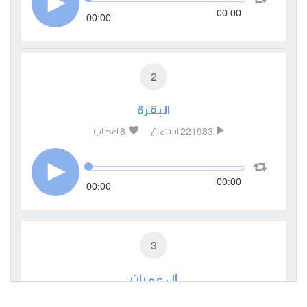
00:00
00:00
2
البقرة
8
221983
استماع
اعجاب
00:00
00:00
3
آل عمران
2
65084
استماع
اعجاب