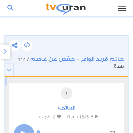
حاتم فريد الواعر - حفص عن عاصم
114
/
تلاوة
1
الفاتحة
12
151515
استماع
اعجاب