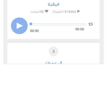
البقرة
58
1518464
استماع
اعجاب
00:00
00:00
3
آل عمران
17
503911
استماع
اعجاب
00:00
00:00