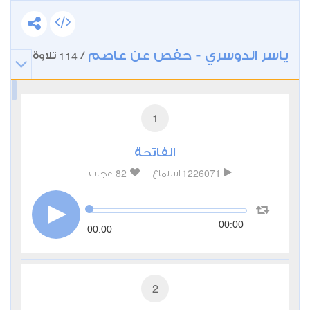
ياسر الدوسري - حفص عن عاصم
114
/
تلاوة
1
الفاتحة
82
1226071
استماع
اعجاب
00:00
00:00
2