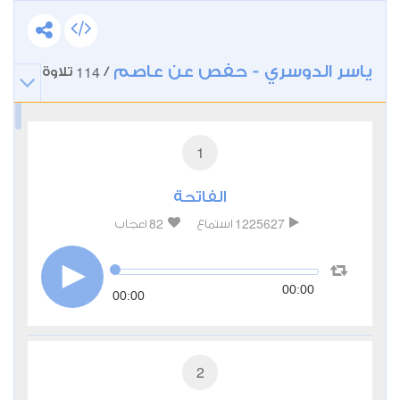
ياسر الدوسري - حفص عن عاصم
114
/
تلاوة
1
الفاتحة
82
1225627
استماع
اعجاب
00:00
00:00
2