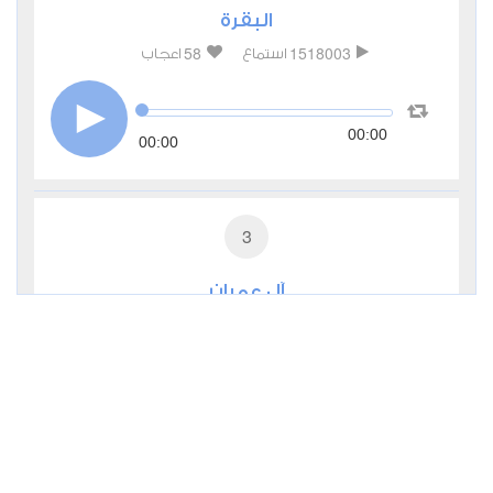
البقرة
58
1518003
استماع
اعجاب
00:00
00:00
3
آل عمران
17
503689
استماع
اعجاب
00:00
00:00