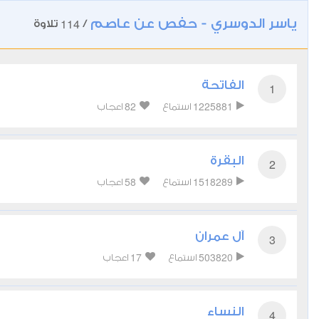
ياسر الدوسري - حفص عن عاصم
114
/
تلاوة
الفاتحة
1
82
1225881
استماع
اعجاب
البقرة
2
58
1518289
استماع
اعجاب
آل عمران
3
17
503820
استماع
اعجاب
النساء
4