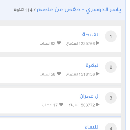
ياسر الدوسري - حفص عن عاصم
114
/
تلاوة
الفاتحة
1
82
1225766
استماع
اعجاب
البقرة
2
58
1518156
استماع
اعجاب
آل عمران
3
17
503772
استماع
اعجاب
النساء
4