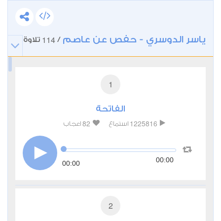
ياسر الدوسري - حفص عن عاصم
114
/
تلاوة
1
الفاتحة
82
1225816
استماع
اعجاب
00:00
00:00
2