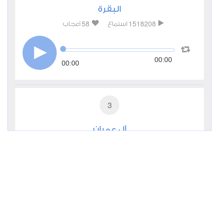
البقرة
58
1518208
استماع
اعجاب
00:00
00:00
3
آل عمران
17
503795
استماع
اعجاب
00:00
00:00