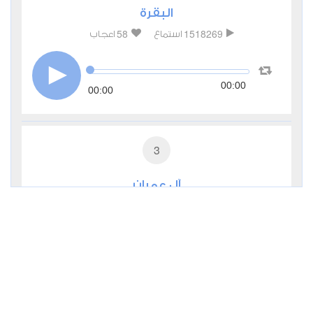
البقرة
58
1518269
استماع
اعجاب
00:00
00:00
3
آل عمران
17
503817
استماع
اعجاب
00:00
00:00