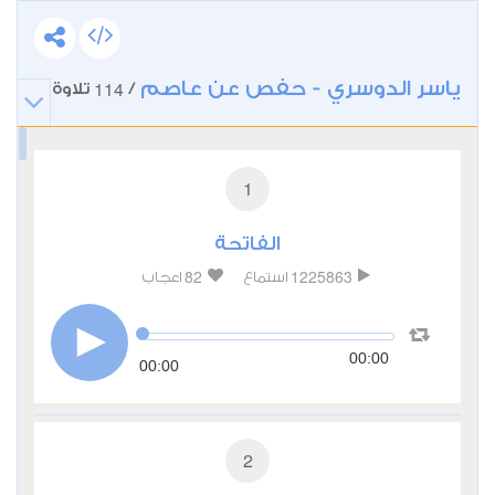
ياسر الدوسري - حفص عن عاصم
114
/
تلاوة
1
الفاتحة
82
1225863
استماع
اعجاب
00:00
00:00
2