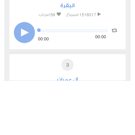
البقرة
58
1518017
استماع
اعجاب
00:00
00:00
3
آل عمران
17
503691
استماع
اعجاب
00:00
00:00