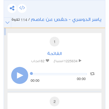
ياسر الدوسري - حفص عن عاصم
114
/
تلاوة
1
الفاتحة
82
1225634
استماع
اعجاب
00:00
00:00
2