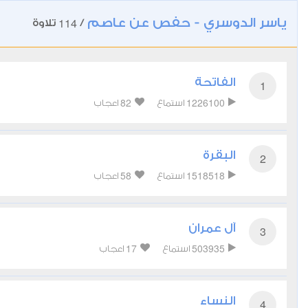
ياسر الدوسري - حفص عن عاصم
114
/
تلاوة
الفاتحة
1
82
1226100
استماع
اعجاب
البقرة
2
58
1518518
استماع
اعجاب
آل عمران
3
17
503935
استماع
اعجاب
النساء
4