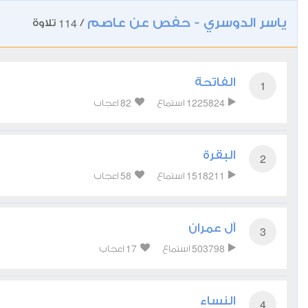
ياسر الدوسري - حفص عن عاصم
114
/
تلاوة
الفاتحة
1
82
1225824
استماع
اعجاب
البقرة
2
58
1518211
استماع
اعجاب
آل عمران
3
17
503798
استماع
اعجاب
النساء
4