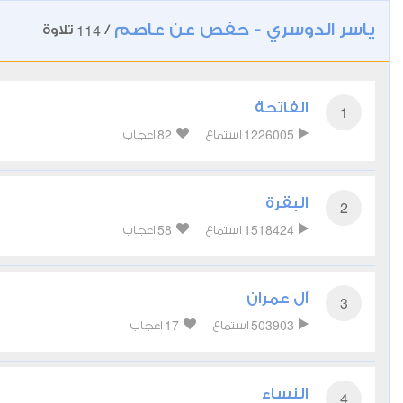
ياسر الدوسري - حفص عن عاصم
114
/
تلاوة
الفاتحة
1
82
1226005
استماع
اعجاب
البقرة
2
58
1518424
استماع
اعجاب
آل عمران
3
17
503903
استماع
اعجاب
النساء
4