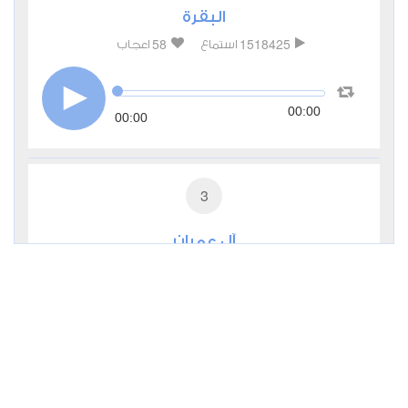
البقرة
58
1518425
استماع
اعجاب
00:00
00:00
3
آل عمران
17
503906
استماع
اعجاب
00:00
00:00