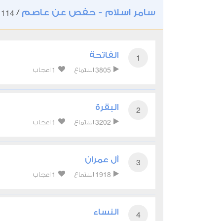
سامر اسلام - حفص عن عاصم
114
/
ت
الفاتحة
1
1
3805
استماع
اعجاب
البقرة
2
1
3202
استماع
اعجاب
آل عمران
3
1
1918
استماع
اعجاب
النساء
4