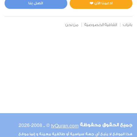
0
1795
استماع
اعجاب
ادعمنا الآن ❤️
اتصل بنا
بانرات
اتفاقية الخصوصية
من نحن
00:00
00:00
6
الأنعام
0
1814
استماع
اعجاب
00:00
00:00
© ـ 2008-2026
tvQuran.com
جميع الحقوق محفوظة
7
هذا الموقع لا يتبع أي جهة سياسية أو طائفية معينة و إنما موقع