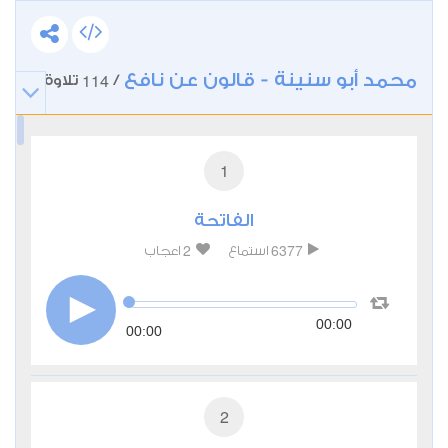
محمد أبو سنينة - قالون عن نافع
114
/
تلاوة
1
الفاتحة
2
6377
استماع
اعجاب
00:00
00:00
2