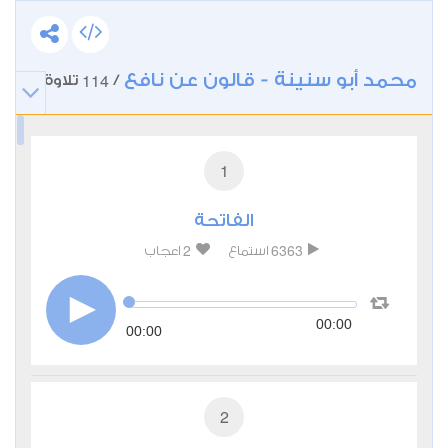
محمد أبو سنينة - قالون عن نافع
114
/
تلاوة
1
الفاتحة
2
6363
استماع
اعجاب
00:00
00:00
2