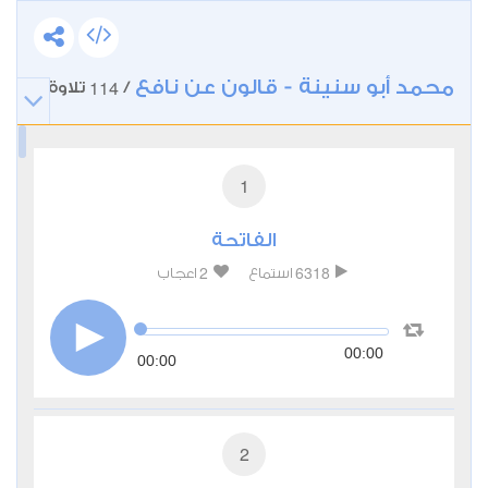
محمد أبو سنينة - قالون عن نافع
114
/
تلاوة
1
الفاتحة
2
6318
استماع
اعجاب
00:00
00:00
2