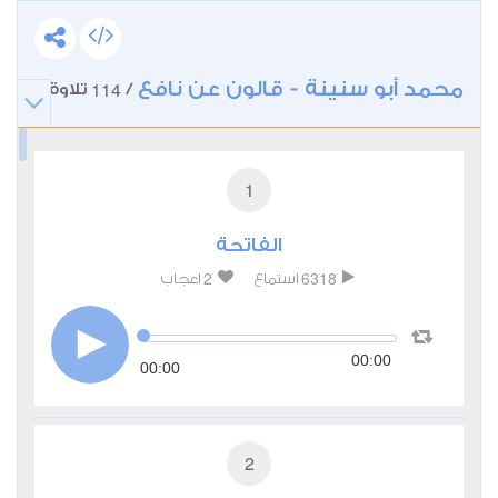
محمد أبو سنينة - قالون عن نافع
114
/
تلاوة
1
الفاتحة
2
6318
استماع
اعجاب
00:00
00:00
2