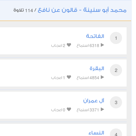
محمد أبو سنينة - قالون عن نافع
114
/
تلاوة
الفاتحة
1
2
6318
استماع
اعجاب
البقرة
2
1
4854
استماع
اعجاب
آل عمران
3
0
3371
استماع
اعجاب
النساء
4