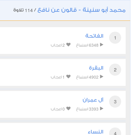
محمد أبو سنينة - قالون عن نافع
114
/
تلاوة
الفاتحة
1
2
6348
استماع
اعجاب
البقرة
2
1
4902
استماع
اعجاب
آل عمران
3
0
3393
استماع
اعجاب
النساء
4