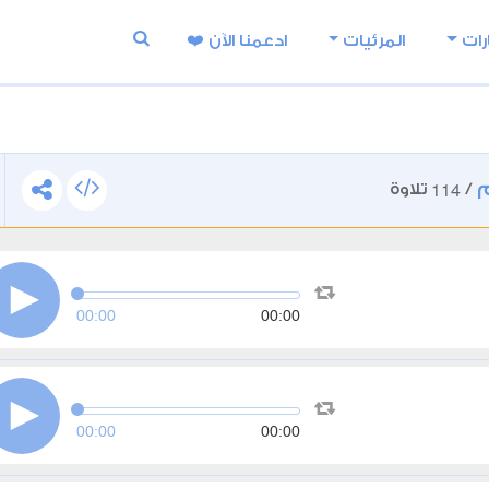
رات
المرئيات
ادعمنا اﻵن ❤️
114
/
تلاوة
00:00
00:00
00:00
00:00