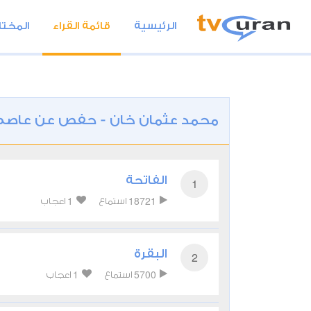
الرئيسية
قائمة القراء
المختا
محمد عثمان خان - حفص عن عاصم
الفاتحة
1
1
18721
استماع
اعجاب
البقرة
2
1
5700
استماع
اعجاب