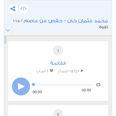
محمد عثمان خان - حفص عن عاصم
114
/
تلاوة
1
الفاتحة
1
18721
استماع
اعجاب
00:00
00:00
2