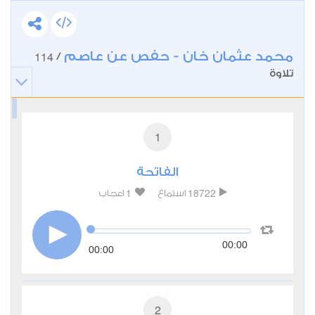
محمد عثمان خان - حفص عن عاصم
114
/
تلاوة
1
الفاتحة
1
18722
استماع
اعجاب
00:00
00:00
2