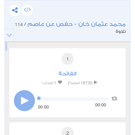
محمد عثمان خان - حفص عن عاصم
114
/
تلاوة
1
الفاتحة
1
18730
استماع
اعجاب
00:00
00:00
2