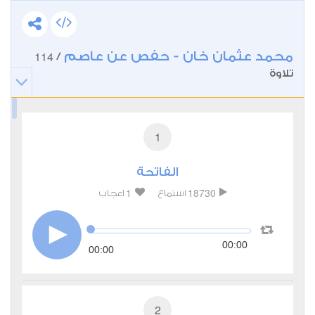
محمد عثمان خان - حفص عن عاصم
114
/
تلاوة
1
الفاتحة
1
18730
استماع
اعجاب
00:00
00:00
2