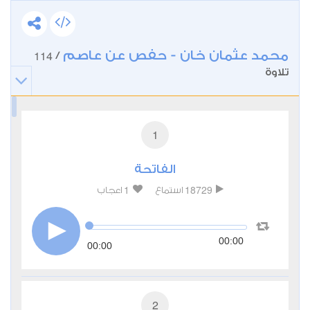
محمد عثمان خان - حفص عن عاصم
114
/
تلاوة
1
الفاتحة
1
18729
استماع
اعجاب
00:00
00:00
2