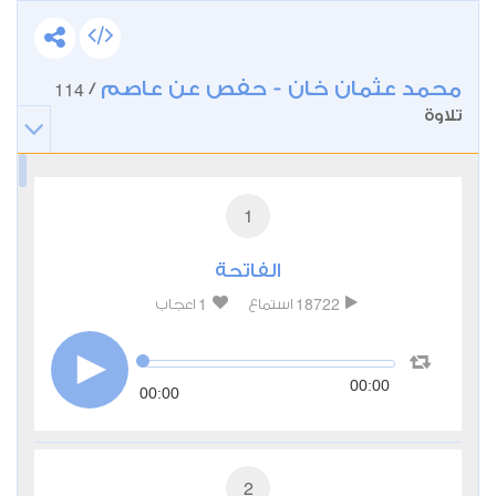
محمد عثمان خان - حفص عن عاصم
114
/
تلاوة
1
الفاتحة
1
18722
استماع
اعجاب
00:00
00:00
2