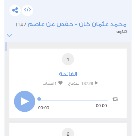
محمد عثمان خان - حفص عن عاصم
114
/
تلاوة
1
الفاتحة
1
18728
استماع
اعجاب
00:00
00:00
2