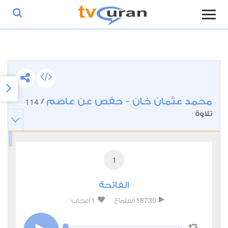
محمد عثمان خان - حفص عن عاصم
114
/
تلاوة
1
الفاتحة
1
18730
استماع
اعجاب