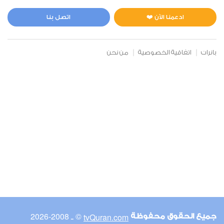
المائدة
0
2916
استماع
اعجاب
ادعمنا الآن ❤️
اتصل بنا
بانرات
اتفاقية الخصوصية
من نحن
00:00
00:00
6
الأنعام
0
3261
استماع
اعجاب
00:00
00:00
© ـ 2008-2026
tvQuran.com
جميع الحقوق محفوظة
7