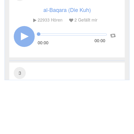
al-Baqara (Die Kuh)
22933
Hören
2
Gefällt mir
00:00
00:00
3
Āl ʿImrān (Die Sippe Imrans)
10672
Hören
0
Gefällt mir
00:00
00:00