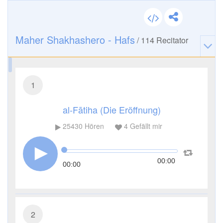
Maher Shakhashero - Hafs
/
114
Recitator
1
al-Fātiha (Die Eröffnung)
25430
Hören
4
Gefällt mir
00:00
00:00
2