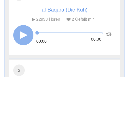
al-Baqara (Die Kuh)
22933
Hören
2
Gefällt mir
00:00
00:00
3
Āl ʿImrān (Die Sippe Imrans)
10672
Hören
0
Gefällt mir
00:00
00:00