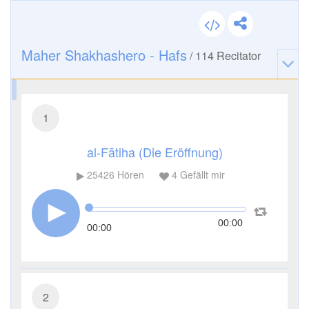
Maher Shakhashero - Hafs
/
114
Recitator
1
al-Fātiha (Die Eröffnung)
25426
Hören
4
Gefällt mir
00:00
00:00
2