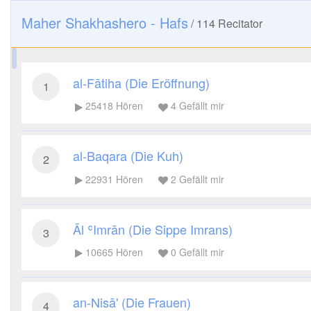
Maher Shakhashero - Hafs
/
114
Recitator
al-Fātiha (Die Eröffnung)
1
25418
Hören
4
Gefällt mir
al-Baqara (Die Kuh)
2
22931
Hören
2
Gefällt mir
Āl ʿImrān (Die Sippe Imrans)
3
10665
Hören
0
Gefällt mir
an-Nisā' (Die Frauen)
4