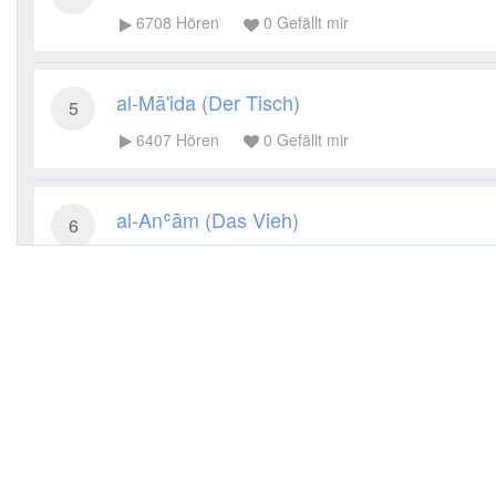
6708
Hören
0
Gefällt mir
al-Mā'ida (Der Tisch)
5
6407
Hören
0
Gefällt mir
al-Anʿām (Das Vieh)
6
5347
Hören
0
Gefällt mir
al-Aʿrāf (Die Höhen)
7
5395
Hören
0
Gefällt mir
al-Anfāl (Die Beute)
8
4992
Hören
0
Gefällt mir