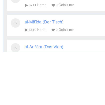
6711
Hören
0
Gefällt mir
al-Mā'ida (Der Tisch)
5
6410
Hören
0
Gefällt mir
al-Anʿām (Das Vieh)
6
5350
Hören
0
Gefällt mir
al-Aʿrāf (Die Höhen)
7
5402
Hören
0
Gefällt mir
al-Anfāl (Die Beute)
8
5003
Hören
0
Gefällt mir