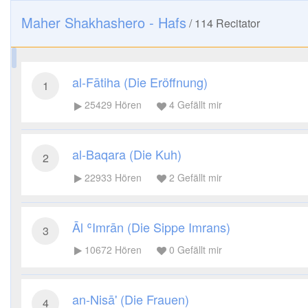
Maher Shakhashero - Hafs
/
114
Recitator
al-Fātiha (Die Eröffnung)
1
25429
Hören
4
Gefällt mir
al-Baqara (Die Kuh)
2
22933
Hören
2
Gefällt mir
Āl ʿImrān (Die Sippe Imrans)
3
10672
Hören
0
Gefällt mir
an-Nisā' (Die Frauen)
4