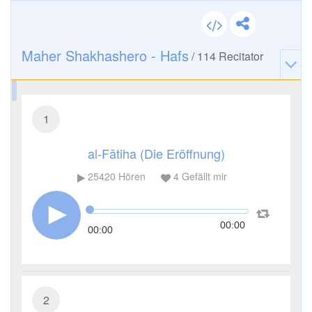
Maher Shakhashero - Hafs
/
114
Recitator
1
al-Fātiha (Die Eröffnung)
25420
Hören
4
Gefällt mir
00:00
00:00
2