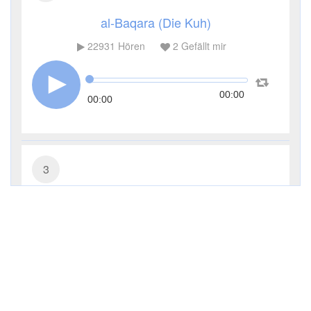
al-Baqara (Die Kuh)
22931
Hören
2
Gefällt mir
00:00
00:00
3
Āl ʿImrān (Die Sippe Imrans)
10665
Hören
0
Gefällt mir
00:00
00:00