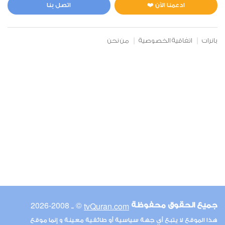
0
8772
استماع
اعجاب
ادعمنا الآن ❤️
اتصل بنا
بانرات
اتفاقية الخصوصية
من نحن
00:00
00:00
6
الأنعام
0
8437
استماع
اعجاب
00:00
00:00
© ـ 2008-2026
tvQuran.com
جميع الحقوق محفوظة
7
هذا الموقع لا يتبع أي جهة سياسية أو طائفية معينة و إنما موقع