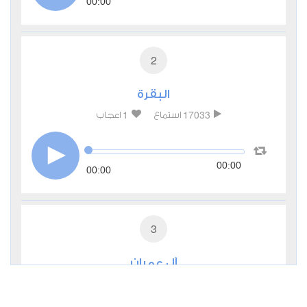
00:00
2
البقرة
1
17033
استماع
اعجاب
00:00
00:00
3
آل عمران
1
10390
استماع
اعجاب