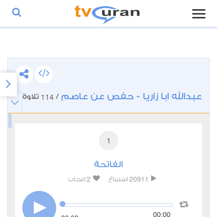
عبدالله ابا زاريا - حفص عن عاصم
114
/
تلاوة
1
الفاتحة
2
20911
استماع
اعجاب
00:00