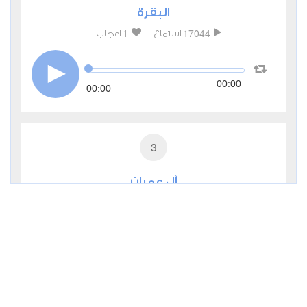
البقرة
1
17044
استماع
اعجاب
00:00
00:00
3
آل عمران
1
10405
استماع
اعجاب
00:00
00:00