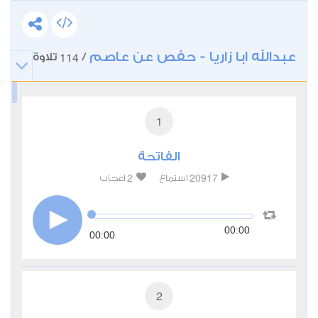
عبدالله ابا زاريا - حفص عن عاصم
114
/
تلاوة
1
الفاتحة
2
20917
استماع
اعجاب
00:00
00:00
2