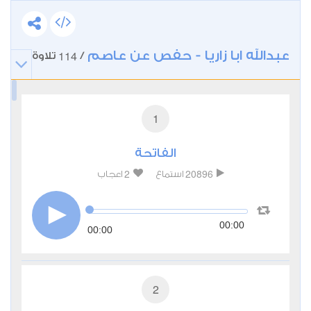
عبدالله ابا زاريا - حفص عن عاصم
114
/
تلاوة
1
الفاتحة
2
20896
استماع
اعجاب
00:00
00:00
2