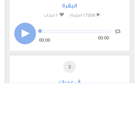
البقرة
1
17008
استماع
اعجاب
00:00
00:00
3
آل عمران
1
10367
استماع
اعجاب
00:00
00:00