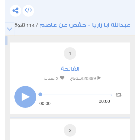
عبدالله ابا زاريا - حفص عن عاصم
114
/
تلاوة
1
الفاتحة
2
20899
استماع
اعجاب
00:00
00:00
2