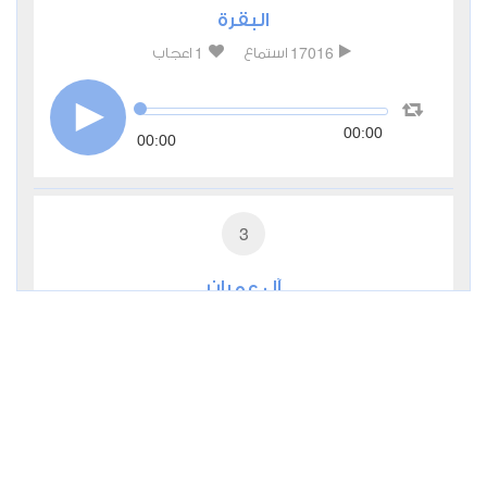
البقرة
1
17016
استماع
اعجاب
00:00
00:00
3
آل عمران
1
10371
استماع
اعجاب
00:00
00:00