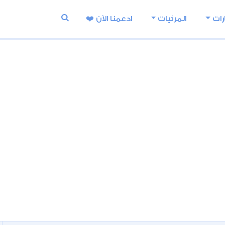
رات
المرئيات
ادعمنا اﻵن ❤️