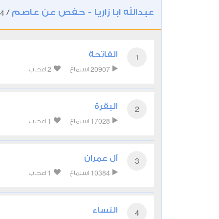
عبدالله ابا زاريا - حفص عن عاصم
4
/
الفاتحة
1
2
20907
استماع
اعجاب
البقرة
2
1
17028
استماع
اعجاب
آل عمران
3
1
10384
استماع
اعجاب
النساء
4