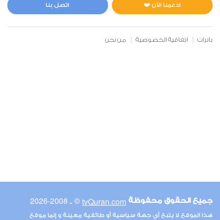
0
8771
استماع
اعجاب
ادعمنا الآن ❤️
اتصل بنا
بانرات
اتفاقية الخصوصية
من نحن
00:00
00:00
6
الأنعام
0
8429
استماع
اعجاب
00:00
00:00
© ـ 2008-2026
tvQuran.com
جميع الحقوق محفوظة
7
هذا الموقع لا يتبع أي جهة سياسية أو طائفية معينة و إنما موقع