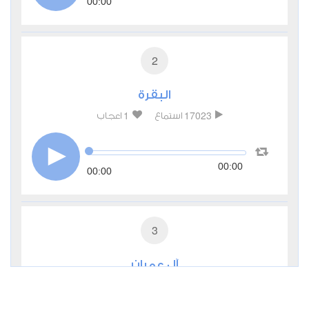
00:00
2
البقرة
1
17023
استماع
اعجاب
00:00
00:00
3
آل عمران
1
10384
استماع
اعجاب